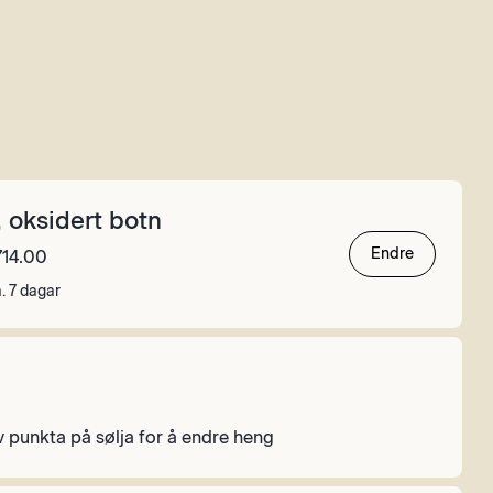
, oksidert botn
Endre
714.00
. 7 dagar
av punkta på sølja for å endre heng