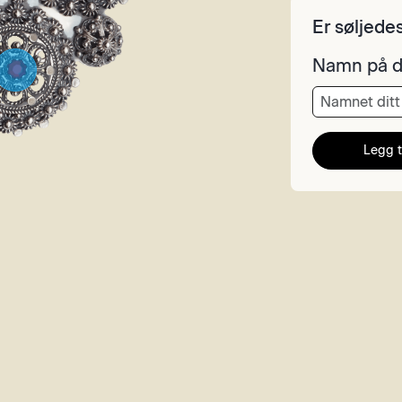
Er søljedes
Namn på d
Legg t